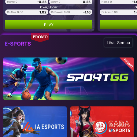
-1.00
1.00
-2
Home 0
Away 0
Home 0
Over/Under
O
1.08
-1.26
-1
Di Atas 0.00
Di Bawah 0.00
Di Atas 0.00
PLAY
PROMO
Lihat Semua
E-SPORTS
PROMO